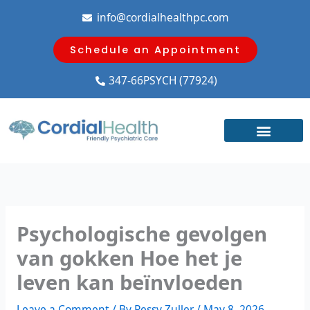
Skip
info@cordialhealthpc.com
to
content
Schedule an Appointment
347-66PSYCH (77924)
Psychologische gevolgen
van gokken Hoe het je
leven kan beïnvloeden
Leave a Comment
/ By
Pessy Zuller
/
May 8, 2026