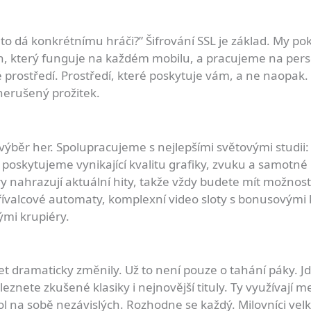
 to dá konkrétnímu hráči?” Šifrování SSL je základ. My 
rh, který funguje na každém mobilu, a pracujeme na pers
vé prostředí. Prostředí, které poskytuje vám, a ne naop
nerušený prožitek.
běr her. Spolupracujeme s nejlepšími světovými studii: 
poskytujeme vynikající kvalitu grafiky, zvuku a samotné 
hry nahrazují aktuální hity, takže vždy budete mít možn
valcové automaty, komplexní video sloty s bonusovými kol
ými krupiéry.
t dramaticky změnily. Už to není pouze o tahání páky. Jde
eznete zkušené klasiky i nejnovější tituly. Ty využívají 
 na sobě nezávislých. Rozhodne se každý. Milovníci velké