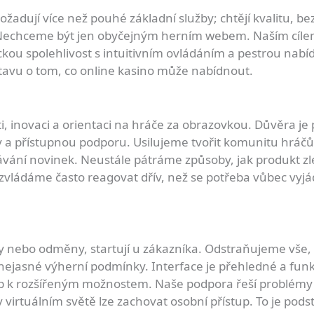
 požadují více než pouhé základní služby; chtějí kvalitu, 
Nechceme být jen obyčejným herním webem. Naším cílem j
ou spolehlivost s intuitivním ovládáním a pestrou nabíd
stavu o tom, co online kasino může nabídnout.
, inovaci a orientaci na hráče za obrazovkou. Důvěra je
a přístupnou podporu. Usilujeme tvořit komunitu hráčů, k
ání novinek. Neustále pátráme způsoby, jak produkt z
zvládáme často reagovat dřív, než se potřeba vůbec vyjád
y nebo odměny, startují u zákazníka. Odstraňujeme vše, 
 nejasné výherní podmínky. Interface je přehledné a fu
tup k rozšířeným možnostem. Naše podpora řeší problémy
virtuálním světě lze zachovat osobní přístup. To je pod