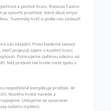
bezpečnost a poctivé hraní. Robocat Casino
e vytvořit prostředí, které dává smysl
kou. Tuzemský hráč si podle nás zaslouží
 pro nás zásadní. Proto klademe takový
teří projevují zájem o kvalitní hraní.
lepšovat. Pozorujeme zpětnou odezvu od
ří. Náš produkt tak trvale roste spolu s
co nepotřebně komplikuje prožitek. Ať
nkční. Nového hráče navede a
 napoprvé. Usilujeme se vyvarovat
stata našeho myšlení.