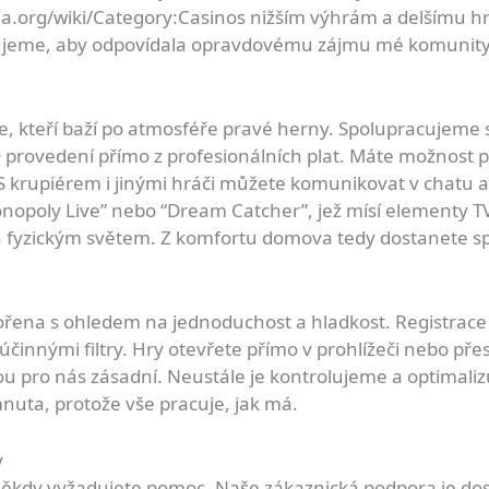
ia.org/wiki/Category:Casinos
nižším výhrám a delšímu hr
vujeme, aby odpovídala opravdovému zájmu mé komunity
e, kteří baží po atmosféře pravé herny. Spolupracujeme 
D provedení přímo z profesionálních plat. Máte možnost po
 krupiérem i jinými hráči můžete komunikovat v chatu a
“Monopoly Live” nebo “Dream Catcher”, jež mísí elementy 
m a fyzickým světem. Z komfortu domova tedy dostanete s
řena s ohledem na jednoduchost a hladkost. Registrace t
účinnými filtry. Hry otevřete přímo v prohlížeči nebo přes m
 jsou pro nás zásadní. Neustále je kontrolujeme a optima
uta, protože vše pracuje, jak má.
y
ě někdy vyžadujete pomoc. Naše zákaznická podpora je do