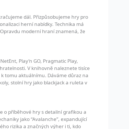
pokračujeme dál. Přizpůsobujeme hry pro
onalizaci herní nabídky. Technika má
ak. Opravdu moderní hraní znamená, že
NetEnt, Play’n GO, Pragmatic Play,
hratelnosti. V knihovně naleznete tisíce
ost k tomu aktuálnímu. Dáváme důraz na
y, stolní hry jako blackjack a ruleta v
 o příběhové hry s detailní grafikou a
mechaniky jako “Avalanche”, expandující
ho rizika a značných výher i ti, kdo