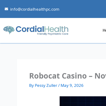
Skip
to
info@cordialhealthpc.com
content
H
Robocat Casino – No
By
Pessy Zuller
/
May 9, 2026