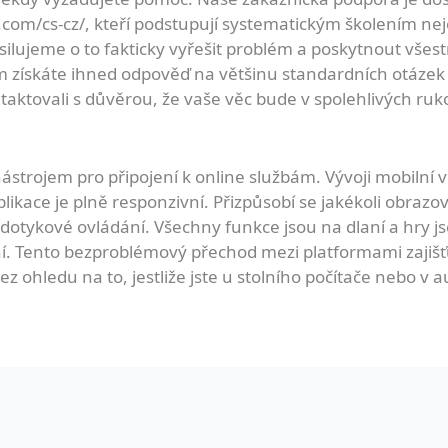
.com/cs-cz/
, kteří podstupují systematickým školením nej
silujeme o to fakticky vyřešit problém a poskytnout vš
m získáte ihned odpověď na většinu standardních otázek
aktovali s důvěrou, že vaše věc bude v spolehlivých ruk
strojem pro připojení k online službám. Vývoji mobilní ve
kace je plně responzivní. Přizpůsobí se jakékoli obrazov
dotykové ovládání. Všechny funkce jsou na dlaní a hry j
ní. Tento bezproblémový přechod mezi platformami zajišť
ez ohledu na to, jestliže jste u stolního počítače nebo v 