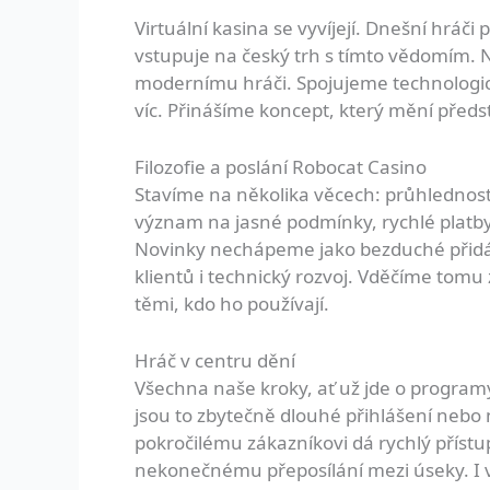
Virtuální kasina se vyvíjejí. Dnešní hráči
vstupuje na český trh s tímto vědomím. 
modernímu hráči. Spojujeme technologick
víc. Přinášíme koncept, který mění před
Filozofie a poslání Robocat Casino
Stavíme na několika věcech: průhlednosti
význam na jasné podmínky, rychlé platby 
Novinky nechápeme jako bezduché přidáv
klientů i technický rozvoj. Vděčíme tomu 
těmi, kdo ho používají.
Hráč v centru dění
Všechna naše kroky, ať už jde o program
jsou to zbytečně dlouhé přihlášení nebo
pokročilému zákazníkovi dá rychlý přís
nekonečnému přeposílání mezi úseky. I v 