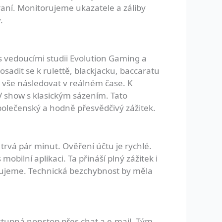
aní. Monitorujeme ukazatele a záliby
.
s vedoucími studii Evolution Gaming a
sadit se k rulettě, blackjacku, baccaratu
 vše následovat v reálném čase. K
TV show s klasickým sázením. Tato
polečenský a hodně přesvědčivý zážitek.
rvá pár minut. Ověření účtu je rychlé.
obilní aplikaci. Ta přináší plný zážitek i
lizujeme. Technická bezchybnost by měla
stupná nonstop přes chat a e-mail. Tým