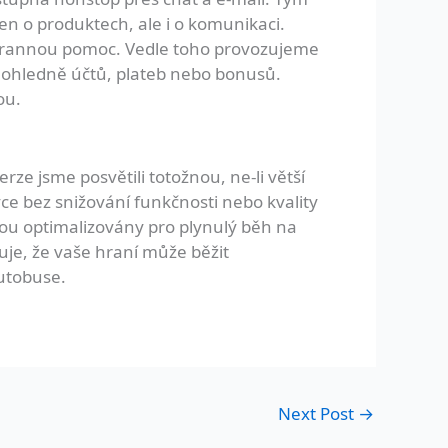
en o produktech, ale i o komunikaci.
estrannou pomoc. Vedle toho provozujeme
 ohledně účtů, plateb nebo bonusů.
ou.
rze jsme posvětili totožnou, ne-li větší
ce bez snižování funkčnosti nebo kvality
sou optimalizovány pro plynulý běh na
uje, že vaše hraní může běžit
autobuse.
Next Post
→