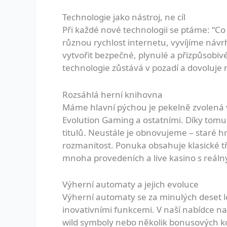
Technologie jako nástroj, ne cíl
Při každé nové technologii se ptáme: “Co
různou rychlost internetu, vyvíjíme náv
vytvořit bezpečné, plynulé a přizpůsobi
technologie zůstává v pozadí a dovoluje 
Rozsáhlá herní knihovna
Máme hlavní pýchou je pekelně zvolená vý
Evolution Gaming a ostatními. Díky tomu 
titulů. Neustále je obnovujeme – staré 
rozmanitost. Ponuka obsahuje klasické tří
mnoha provedeních a live kasino s reáln
Výherní automaty a jejich evoluce
Výherní automaty se za minulých deset le
inovativními funkcemi. V naší nabídce nal
wild symboly nebo několik bonusových kol