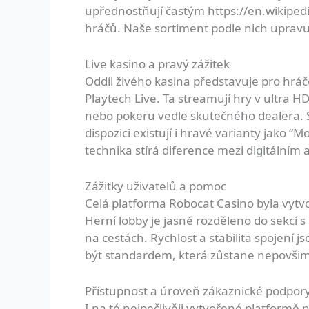
upřednostňují častým
https://en.wikiped
hráčů. Naše sortiment podle nich upra
Live kasino a pravý zážitek
Oddíl živého kasina představuje pro hráč
Playtech Live. Ta streamují hry v ultra H
nebo pokeru vedle skutečného dealera. S
dispozici existují i hravé varianty jako 
technika stírá diference mezi digitální
Zážitky uživatelů a pomoc
Celá platforma Robocat Casino byla vytvo
Herní lobby je jasně rozděleno do sekcí s 
na cestách. Rychlost a stabilita spojení
být standardem, která zůstane nepovšimn
Přístupnost a úroveň zákaznické podpor
I na té nejpečlivěji vytvořené platform