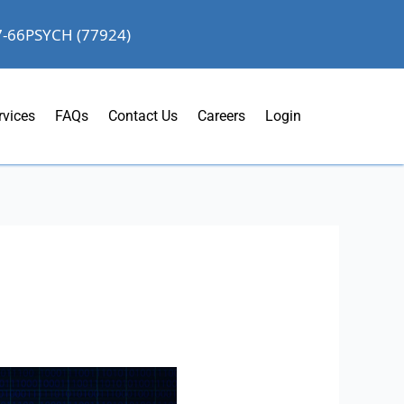
7-66PSYCH (77924)
rvices
FAQs
Contact Us
Careers
Login