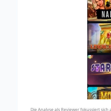
Die Analyse als Reviewer fokussiert sich