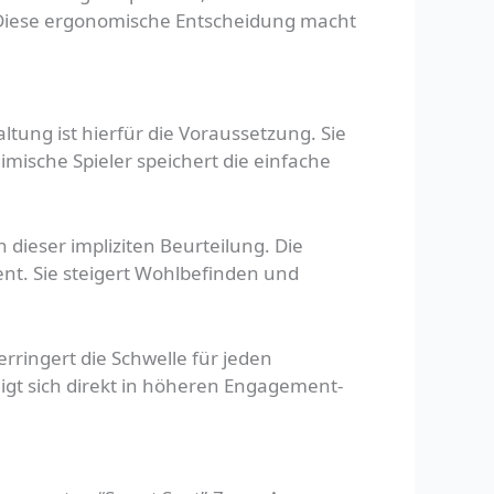
lt. Diese ergonomische Entscheidung macht
ung ist hierfür die Voraussetzung. Sie
mische Spieler speichert die einfache
 dieser impliziten Beurteilung. Die
ment. Sie steigert Wohlbefinden und
rringert die Schwelle für jeden
eigt sich direkt in höheren Engagement-