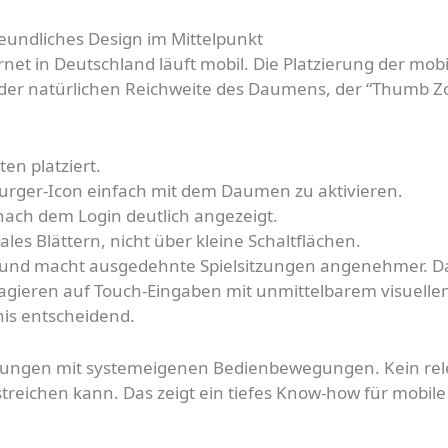
undliches Design im Mittelpunkt
rnet in Deutschland läuft mobil. Die Platzierung der mobi
 der natürlichen Reichweite des Daumens, der “Thumb Zo
ten platziert.
urger-Icon einfach mit dem Daumen zu aktivieren.
nach dem Login deutlich angezeigt.
ales Blättern, nicht über kleine Schaltflächen.
und macht ausgedehnte Spielsitzungen angenehmer. Das 
agieren auf Touch-Eingaben mit unmittelbarem visuelle
bnis entscheidend.
ungen mit systemeigenen Bedienbewegungen. Kein rele
eichen kann. Das zeigt ein tiefes Know-how für mobile 