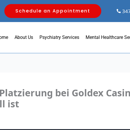
Schedule an Appointment
34
ome
About Us
Psychiatry Services
Mental Healthcare Se
Platzierung bei Goldex Casi
l ist