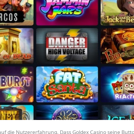
 auf die Nutzererfahrung. Dass
Goldex Casino
seine Button