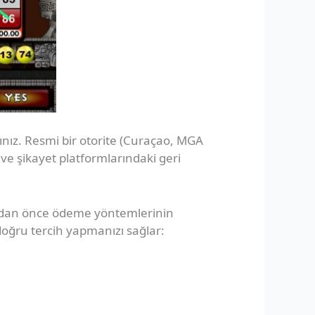
ınız. Resmi bir otorite (Curaçao, MGA
 ve şikayet platformlarındaki geri
madan önce ödeme yöntemlerinin
, doğru tercih yapmanızı sağlar: