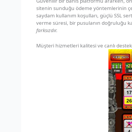
Güvenilir bir bahis platformu ararken, önc
sitenin sunduğu ödeme yöntemlerinin çeşitl
saydam kullanım koşulları, güçlü SSL sertifi
verme süresi, bir pusulanın doğruluğu k
farksızdır.
Müşteri hizmetleri kalitesi ve canlı deste