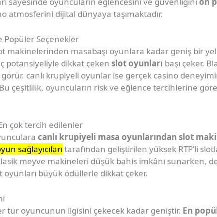
ları sayesinde oyuncuların eğlencesini ve güvenliğini
ön p
no atmosferini dijital dünyaya taşımaktadır.
e Popüler Seçenekler
lot makinelerinden masabaşı oyunlara kadar geniş bir ye
nç potansiyeliyle dikkat çeken
slot oyunları
başı çeker. Bla
ep görür. canlı krupiyeli oyunlar ise gerçek casino deneyim
 Bu çeşitlilik, oyuncuların risk ve eğlence tercihlerine gö
n çok tercih edilenler
oyunculara
canlı krupiyeli masa oyunlarından slot maki
yun sağlayıcıları
tarafından geliştirilen yüksek RTP’li slot
n klasik meyve makineleri düşük bahis imkânı sunarken, d
t oyunları büyük ödüllerle dikkat çeker.
mi
r tür oyuncunun ilgisini çekecek kadar geniştir.
En popül