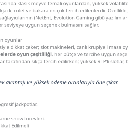
arasında klasik meyve temalı oyunlardan, yüksek volatilite
ack, rulet ve bakara en çok tercih edilenlerdir. Özellikle
ğlayıcılarının (NetEnt, Evolution Gaming gibi) yazılımları
her seviyeye uygun seçenek bulmasını sağlar.
an oyunlar
yle dikkat çeker; slot makineleri, canlı krupiyeli masa o
lerde oyun çeşitliliği
, her bütçe ve tercihe uygun seçen
arafından sıkça tercih edilirken; yüksek RTP’li slotlar, büy
ev avantajı ve yüksek ödeme oranlarıyla öne çıkar.
resif jackpotlar.
game show türevleri.
kkat Edilmeli