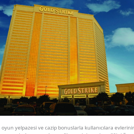
iş oyun yelpazesi ve cazip bonuslarla kullanıcılara evler