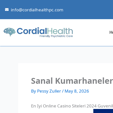
Skip
to
info@cordialhealthpc.com
content
H
Sanal Kumarhanelerd
By
Pessy Zuller
/
May 8, 2026
En Iyi Online Casino Siteleri 2024 Guvenil