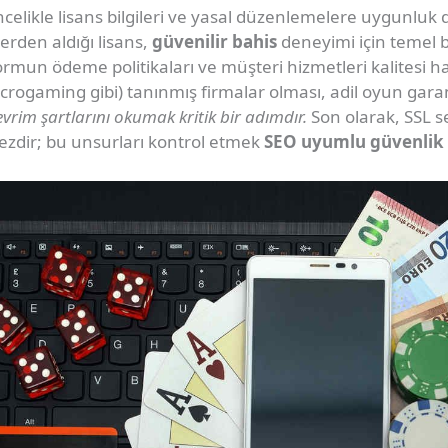
celikle lisans bilgileri ve yasal düzenlemelere uygunluk 
erden aldığı lisans,
güvenilir bahis
deneyimi için temel bi
tformun ödeme politikaları ve müşteri hizmetleri kalitesi ha
crogaming gibi) tanınmış firmalar olması, adil oyun garan
evrim şartlarını okumak kritik bir adımdır.
Son olarak, SSL se
lmezdir; bu unsurları kontrol etmek
SEO uyumlu güvenlik