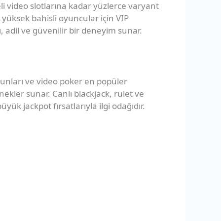
li video slotlarına kadar yüzlerce varyant
, yüksek bahisli oyuncular için VIP
, adil ve güvenilir bir deneyim sunar.
yunları ve video poker en popüler
ekler sunar. Canlı blackjack, rulet ve
ük jackpot fırsatlarıyla ilgi odağıdır.