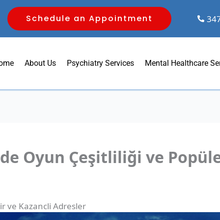
Schedule an Appointment
34
ome
About Us
Psychiatry Services
Mental Healthcare Se
e Oyun Çeşitliliği ve Popül
ir ve Kazancli Adresler