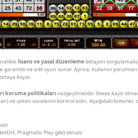
ncelikle
lisans ve yasal düzenleme
detayını sorgulamalıs
 garantisi ve adil oyun sunar. Ayrıca, kullanıcı yorumları
e ortaya koyar.
veri koruma politikaları
vazgeçilmezdir. Siteye kayıt ol
zdan) ve çekim sürelerini kontrol edin. Aşağıdaki kriterler
ması
NetEnt, Pragmatic Play gibi) olması