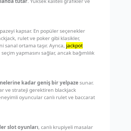
landa tutar
. Yüksek kaliteli grafikler ve
lpazeyi kapsar. En popüler seçenekler
ckjack, rulet ve poker gibi klasikler,
ini sanal ortama taşır. Ayrıca,
jackpot
re seçim yapmasını sağlar, ancak bağımlılık
nelerine kadar geniş bir yelpaze
sunar.
lar ve strateji gerektiren blackjack
eneyimli oyuncular canlı rulet ve baccarat
er slot oyunları
, canlı krupiyeli masalar