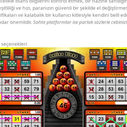
elikle lisans bilgilerini kontrol etmek, bir hazine sandığ
iliği ve hızı, paranızın güvenli bir şekilde el değiştirmes
kaları ve kalabalık bir kullanıcı kitlesiyle kendini belli ed
adar önemlidir.
Sahte platformlar ise parlak sözlerle cebinizi
k seçenekleri