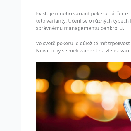
Existuje mnoho variant pokeru, přičemž T
této varianty. Učení se o různých typech 
správnému managementu bankrollu.
Ve světě pokeru je důležité mít trpělivost
Nováčci by se měli zaměřit na zlepšování 