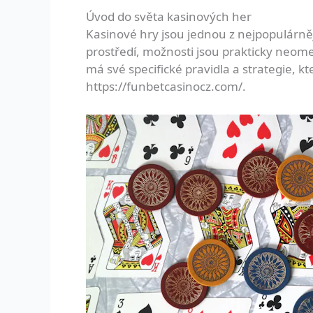
Úvod do světa kasinových her
Kasinové hry jsou jednou z nejpopulárně
prostředí, možnosti jsou prakticky neome
má své specifické pravidla a strategie, 
https://funbetcasinocz.com/
.