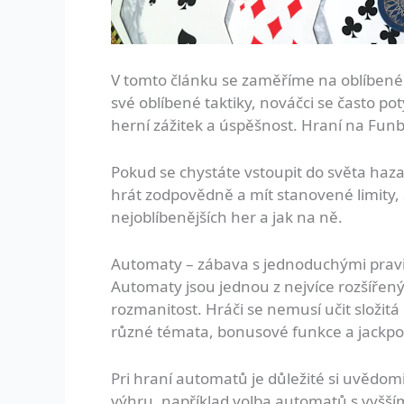
V tomto článku se zaměříme na oblíbené 
své oblíbené taktiky, nováčci se často po
herní zážitek a úspěšnost. Hraní na Funb
Pokud se chystáte vstoupit do světa haza
hrát zodpovědně a mít stanovené limity
nejoblíbenějších her a jak na ně.
Automaty – zábava s jednoduchými pravi
Automaty jsou jednou z nejvíce rozšířený
rozmanitost. Hráči se nemusí učit složitá 
různé témata, bonusové funkce a jackpoty
Pri hraní automatů je důležité si uvědomi
výhru, například volba automatů s vyšším