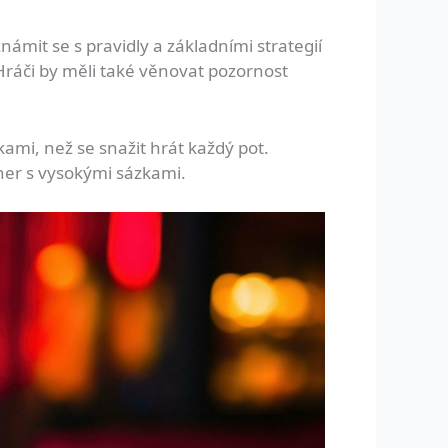
ámit se s pravidly a základními strategií
 Hráči by měli také věnovat pozornost
zkami, než se snažit hrát každý pot.
 her s vysokými sázkami.