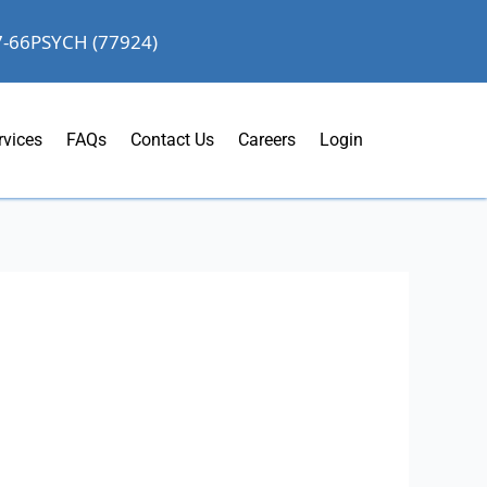
7-66PSYCH (77924)
rvices
FAQs
Contact Us
Careers
Login