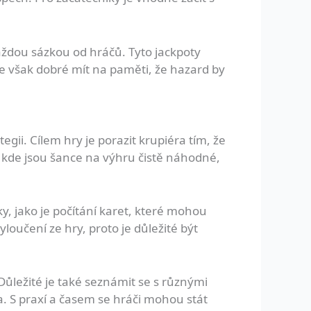
aždou sázkou od hráčů. Tyto jackpoty
e však dobré mít na paměti, že hazard by
gii. Cílem hry je porazit krupiéra tím, že
, kde jsou šance na výhru čistě náhodné,
tiky, jako je počítání karet, které mohou
oučení ze hry, proto je důležité být
 Důležité je také seznámit se s různými
a. S praxí a časem se hráči mohou stát