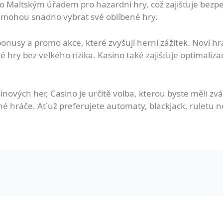
áno Maltským úřadem pro hazardní hry, což zajišťuje bez
či mohou snadno vybrat své oblíbené hry.
 bonusy a promo akce, které zvyšují herní zážitek. Noví h
hry bez velkého rizika. Kasino také zajišťuje optimalizaci
nových her, Casino je určitě volba, kterou byste měli zv
ené hráče. Ať už preferujete automaty, blackjack, ruletu