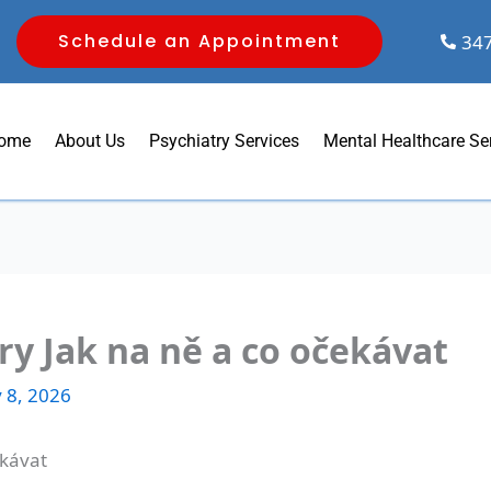
Schedule an Appointment
34
ome
About Us
Psychiatry Services
Mental Healthcare Se
ry Jak na ně a co očekávat
 8, 2026
ekávat