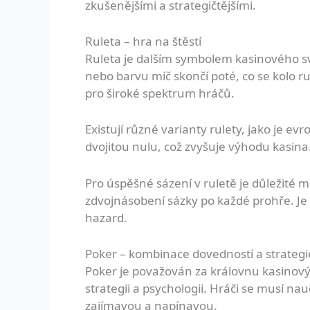
zkušenějšími a strategičtějšími.
Ruleta – hra na štěstí
Ruleta je dalším symbolem kasinového svět
nebo barvu míč skončí poté, co se kolo ru
pro široké spektrum hráčů.
Existují různé varianty rulety, jako je 
dvojitou nulu, což zvyšuje výhodu kasina.
Pro úspěšné sázení v ruletě je důležité m
zdvojnásobení sázky po každé prohře. Je v
hazard.
Poker – kombinace dovedností a strategi
Poker je považován za královnu kasinových
strategii a psychologii. Hráči se musí na
zajímavou a napínavou.