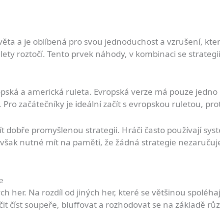
a a je oblíbená pro svou jednoduchost a vzrušení, které n
lety roztočí. Tento prvek náhody, v kombinaci se strategií
evropská a americká ruleta. Evropská verze má pouze jedno
 Pro začátečníky je ideální začít s evropskou ruletou, pro
ít dobře promyšlenou strategii. Hráči často používají sys
šak nutné mít na paměti, že žádná strategie nezaručuje v
e
 her. Na rozdíl od jiných her, které se většinou spoléhaj
učit číst soupeře, bluffovat a rozhodovat se na základě r