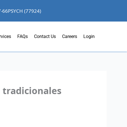
7-66PSYCH (77924)
rvices
FAQs
Contact Us
Careers
Login
 tradicionales