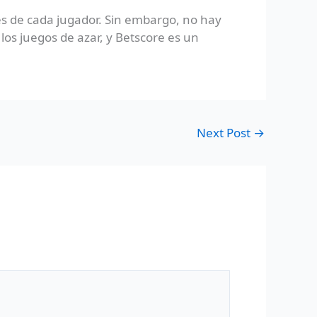
les de cada jugador. Sin embargo, no hay
los juegos de azar, y Betscore es un
Next Post
→