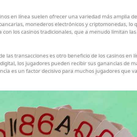
sinos en línea suelen ofrecer una variedad más amplia d
s bancarias, monederos electrónicos y criptomonedas, lo 
ta con los casinos tradicionales, que a menudo limitan las
 las transacciones es otro beneficio de los casinos en lí
o digital, los jugadores pueden recibir sus ganancias de
ncia es un factor decisivo para muchos jugadores que va