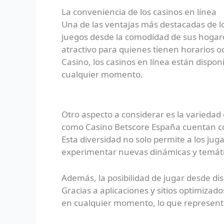
La conveniencia de los casinos en línea
Una de las ventajas más destacadas de l
juegos desde la comodidad de sus hogares
atractivo para quienes tienen horarios 
Casino
, los casinos en línea están dispon
cualquier momento.
Otro aspecto a considerar es la variedad 
como Casino Betscore España cuentan con
Esta diversidad no solo permite a los jug
experimentar nuevas dinámicas y temátic
Además, la posibilidad de jugar desde di
Gracias a aplicaciones y sitios optimizad
en cualquier momento, lo que representa 