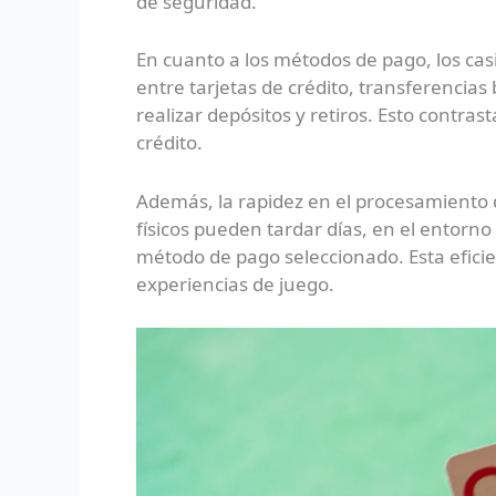
de seguridad.
En cuanto a los métodos de pago, los ca
entre tarjetas de crédito, transferencia
realizar depósitos y retiros. Esto contras
crédito.
Además, la rapidez en el procesamiento de
físicos pueden tardar días, en el entorn
método de pago seleccionado. Esta eficie
experiencias de juego.